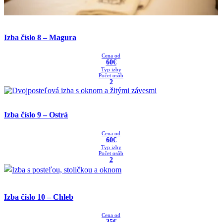
Izba číslo 8 – Magura
Cena od
60€
Typ izby
Počet osôb
2
Izba číslo 9 – Ostrá
Cena od
60€
Typ izby
Počet osôb
2
Izba číslo 10 – Chleb
Cena od
35€