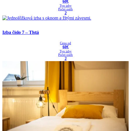
60€
Typ izby
Počet osôb
2
Izba číslo 7 – Tlstá
Cena od
60€
Typ izby
Počet osôb
2