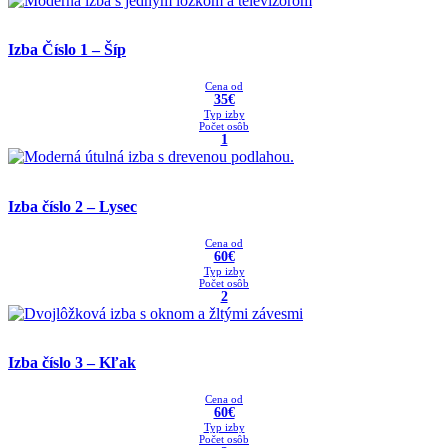
Izba Čí­slo 1 – Šíp
Cena od
35€
Typ izby
Počet osôb
1
Izba číslo 2 – Lysec
Cena od
60€
Typ izby
Počet osôb
2
Izba číslo 3 – Kľak
Cena od
60€
Typ izby
Počet osôb