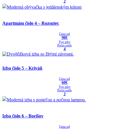
2
Apartmám číslo 4 – Rozsutec
Cena od
90€
Typ izby
Počet osôb
4
Izba číslo 5 – Kriváň
Cena od
60€
Typ izby
Počet osôb
2
Izba číslo 6 – Borišov
Cena od